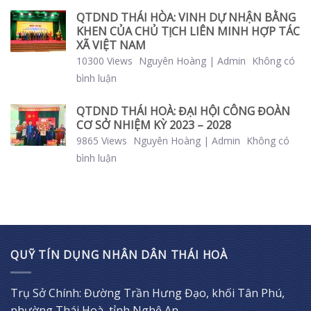
QTDND THÁI HÒA: VINH DỰ NHẬN BẰNG
KHEN CỦA CHỦ TỊCH LIÊN MINH HỢP TÁC
XÃ VIỆT NAM
10300 Views
Nguyên Hoàng | Admin
Không có
bình luận
QTDND THÁI HOÀ: ĐẠI HỘI CÔNG ĐOÀN
CƠ SỞ NHIỆM KỲ 2023 – 2028
9865 Views
Nguyên Hoàng | Admin
Không có
bình luận
QUỸ TÍN DỤNG NHÂN DÂN THÁI HOÀ
Trụ Sở Chính: Đường Trần Hưng Đạo, khối Tân Phú,
phường Thái Hoà, tỉnh Nghệ An