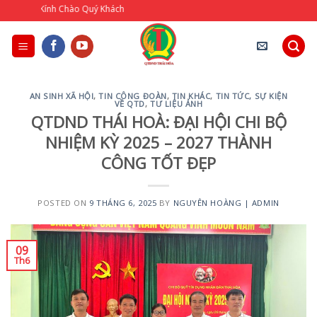
Skip
Quỹ Tín Dụng Nhân 
to
content
AN SINH XÃ HỘI
,
TIN CÔNG ĐOÀN
,
TIN KHÁC
,
TIN TỨC, SỰ KIỆN
VỀ QTD
,
TƯ LIỆU ẢNH
QTDND THÁI HOÀ: ĐẠI HỘI CHI BỘ
NHIỆM KỲ 2025 – 2027 THÀNH
CÔNG TỐT ĐẸP
POSTED ON
9 THÁNG 6, 2025
BY
NGUYÊN HOÀNG | ADMIN
09
Th6