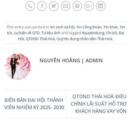
This entry was posted in
An sinh xã hội
,
Tin Công Đoàn
,
Tin khác
,
Tin
tức, sự kiện về QTD
,
Tư liệu ảnh
and tagged
#quytindung
,
Chi bộ
,
Đại
Hội
,
QTDND Thái Hoà
,
Quỹ tín dụng nhân dân Thái Hoà
.
NGUYÊN HOÀNG | ADMIN
QTDND THÁI HOÀ: ĐIỀU
BIÊN BẢN ĐẠI HỘI THÀNH
CHỈNH LÃI SUẤT HỖ TRỢ
VIÊN NHIỆM KỲ 2025- 2030
KHÁCH HÀNG VAY VỐN