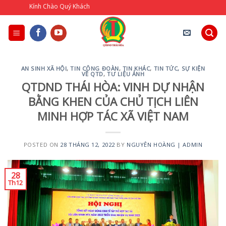
Skip
o Quý Khách
to
content
AN SINH XÃ HỘI
,
TIN CÔNG ĐOÀN
,
TIN KHÁC
,
TIN TỨC, SỰ KIỆN
VỀ QTD
,
TƯ LIỆU ẢNH
QTDND THÁI HÒA: VINH DỰ NHẬN
BẰNG KHEN CỦA CHỦ TỊCH LIÊN
MINH HỢP TÁC XÃ VIỆT NAM
POSTED ON
28 THÁNG 12, 2022
BY
NGUYÊN HOÀNG | ADMIN
28
Th12