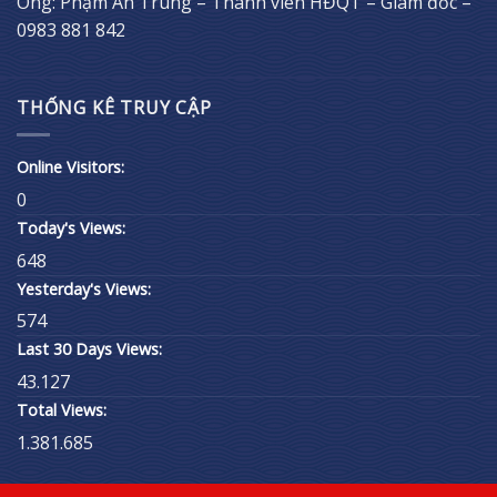
Ông: Phạm An Trung – Thành viên HĐQT – Giám đốc –
0983 881 842
THỐNG KÊ TRUY CẬP
Online Visitors:
0
Today's Views:
648
Yesterday's Views:
574
Last 30 Days Views:
43.127
Total Views:
1.381.685