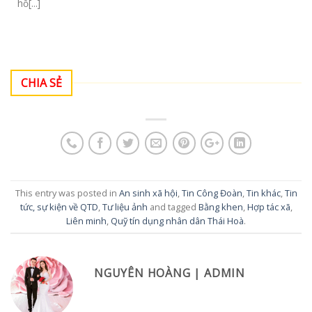
hồ[...]
CHIA SẺ
This entry was posted in
An sinh xã hội
,
Tin Công Đoàn
,
Tin khác
,
Tin
tức, sự kiện về QTD
,
Tư liệu ảnh
and tagged
Bằng khen
,
Hợp tác xã
,
Liên minh
,
Quỹ tín dụng nhân dân Thái Hoà
.
NGUYÊN HOÀNG | ADMIN