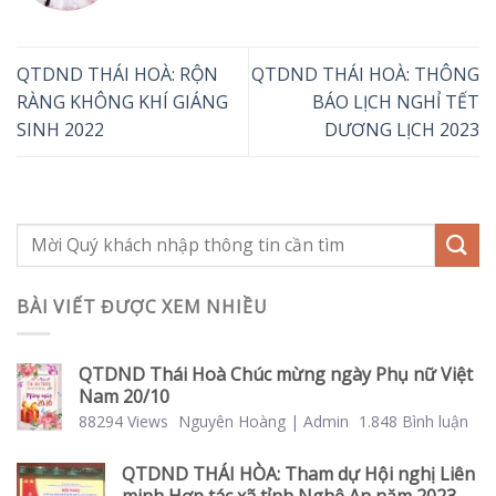
QTDND THÁI HOÀ: RỘN
QTDND THÁI HOÀ: THÔNG
RÀNG KHÔNG KHÍ GIÁNG
BÁO LỊCH NGHỈ TẾT
SINH 2022
DƯƠNG LỊCH 2023
BÀI VIẾT ĐƯỢC XEM NHIỀU
QTDND Thái Hoà Chúc mừng ngày Phụ nữ Việt
Nam 20/10
88294 Views
Nguyên Hoàng | Admin
1.848 Bình luận
QTDND THÁI HÒA: Tham dự Hội nghị Liên