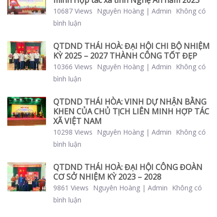
minh Hợp tác xã tỉnh Nghệ An năm 2023
10687 Views
Nguyên Hoàng | Admin
Không có
bình luận
QTDND THÁI HOÀ: ĐẠI HỘI CHI BỘ NHIỆM
KỲ 2025 – 2027 THÀNH CÔNG TỐT ĐẸP
10366 Views
Nguyên Hoàng | Admin
Không có
bình luận
QTDND THÁI HÒA: VINH DỰ NHẬN BẰNG
KHEN CỦA CHỦ TỊCH LIÊN MINH HỢP TÁC
XÃ VIỆT NAM
10298 Views
Nguyên Hoàng | Admin
Không có
bình luận
QTDND THÁI HOÀ: ĐẠI HỘI CÔNG ĐOÀN
CƠ SỞ NHIỆM KỲ 2023 – 2028
9861 Views
Nguyên Hoàng | Admin
Không có
bình luận