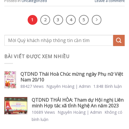
Posted in
Uncategorized
Leave a comment
1
2
3
4
5
BÀI VIẾT ĐƯỢC XEM NHIỀU
QTDND Thái Hoà Chúc mừng ngày Phụ nữ Việt
Nam 20/10
88427 Views
Nguyên Hoàng | Admin
1.848 Bình luận
QTDND THÁI HÒA: Tham dự Hội nghị Liên
minh Hợp tác xã tỉnh Nghệ An năm 2023
10689 Views
Nguyên Hoàng | Admin
Không có
bình luận