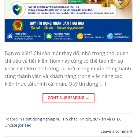
Bạn có biết? Chỉ cần một thay đổi nhỏ trong thói quen
chi tiêu và tiết kiệm hôm nay cũng có thể tạo nên sự
khác biệt lớn cho tương lai. Với mong muốn đồng hành
cùng thành viên và khách hàng trong việc nâng cao
kiến thức tài chính cá nhân, Quỹ tín dụng […]
CONTINUE READING
→
Posted in
Hoạt động nghiệp vụ
,
Tin khác
,
Tin tức, sự kiện về QTD
,
Uncategorized
Leave a comment