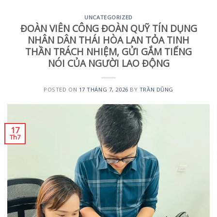
UNCATEGORIZED
ĐOÀN VIÊN CÔNG ĐOÀN QUỸ TÍN DỤNG
NHÂN DÂN THÁI HÒA LAN TỎA TINH
THẦN TRÁCH NHIỆM, GỬI GẮM TIẾNG
NÓI CỦA NGƯỜI LAO ĐỘNG
POSTED ON
17 THÁNG 7, 2026
BY
TRẦN DŨNG
17
Th7