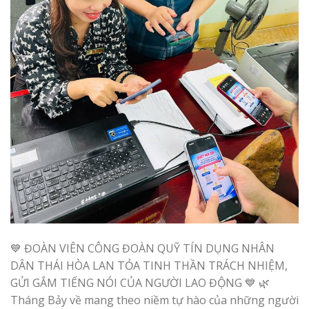
💙 ĐOÀN VIÊN CÔNG ĐOÀN QUỸ TÍN DỤNG NHÂN
DÂN THÁI HÒA LAN TỎA TINH THẦN TRÁCH NHIỆM,
GỬI GẮM TIẾNG NÓI CỦA NGƯỜI LAO ĐỘNG 💙 🌿
Tháng Bảy về mang theo niềm tự hào của những người