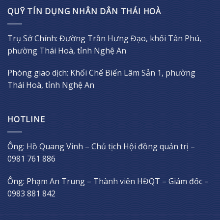
QUỸ TÍN DỤNG NHÂN DÂN THÁI HOÀ
Trụ Sở Chính: Đường Trần Hưng Đạo, khối Tân Phú,
phường Thái Hoà, tỉnh Nghệ An
Phòng giao dịch: Khối Chế Biến Lâm Sản 1, phường
Thái Hoà, tỉnh Nghệ An
HOTLINE
Ông: Hồ Quang Vinh – Chủ tịch Hội đồng quản trị –
0981 761 886
Ông: Phạm An Trung – Thành viên HĐQT – Giám đốc –
0983 881 842