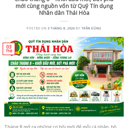
mới cùng nguồn vốn từ Quỹ Tín dụng
Nhân dân Thái Hòa
POSTED ON
3 THÁNG 8, 2026
BY
TRẦN DŨNG
03
Th8
Tháng 8 mở ra những cơ hội mới để mỗi cá nhân, hộ