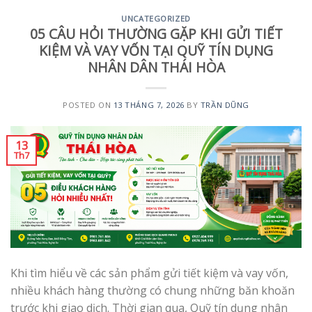
UNCATEGORIZED
05 CÂU HỎI THƯỜNG GẶP KHI GỬI TIẾT
KIỆM VÀ VAY VỐN TẠI QUỸ TÍN DỤNG
NHÂN DÂN THÁI HÒA
POSTED ON
13 THÁNG 7, 2026
BY
TRẦN DŨNG
13
Th7
Khi tìm hiểu về các sản phẩm gửi tiết kiệm và vay vốn,
nhiều khách hàng thường có chung những băn khoăn
trước khi giao dịch. Thời gian qua, Quỹ tín dụng nhân