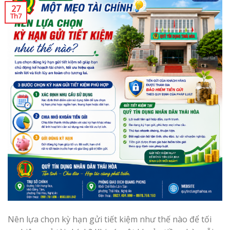
27
Th7
Nên lựa chọn kỳ hạn gửi tiết kiệm như thế nào để tối