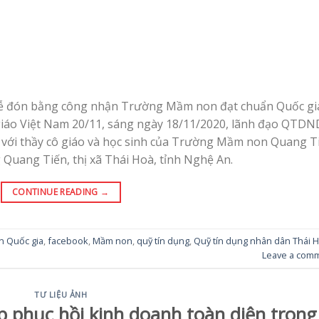
Lễ đón bằng công nhận Trường Mầm non đạt chuẩn Quốc gi
iáo Việt Nam 20/11, sáng ngày 18/11/2020, lãnh đạo QTDN
với thầy cô giáo và học sinh của Trường Mầm non Quang T
 Quang Tiến, thị xã Thái Hoà, tỉnh Nghệ An.
CONTINUE READING
→
n Quốc gia
,
facebook
,
Mầm non
,
quỹ tín dụng
,
Quỹ tín dụng nhân dân Thái 
Leave a com
TƯ LIỆU ẢNH
áp phục hồi kinh doanh toàn diện trong