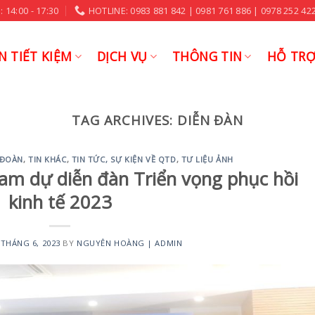
 14:00 - 17:30
HOTLINE: 0983 881 842 | 0981 761 886 | 0978 252 422
N TIẾT KIỆM
DỊCH VỤ
THÔNG TIN
HỖ TR
TAG ARCHIVES:
DIỄN ĐÀN
 ĐOÀN
,
TIN KHÁC
,
TIN TỨC, SỰ KIỆN VỀ QTD
,
TƯ LIỆU ẢNH
m dự diễn đàn Triển vọng phục hồi
kinh tế 2023
 THÁNG 6, 2023
BY
NGUYÊN HOÀNG | ADMIN