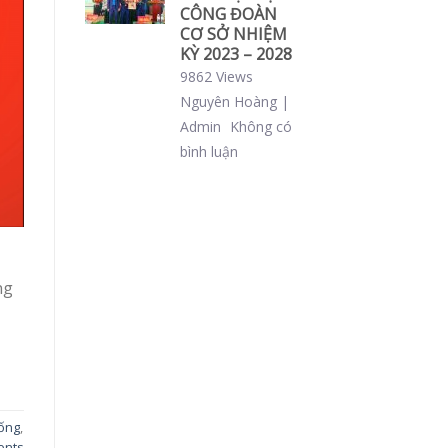
CÔNG ĐOÀN
CƠ SỞ NHIỆM
KỲ 2023 – 2028
9862 Views
Nguyên Hoàng |
Admin
Không có
bình luận
ng
ống
,
nts