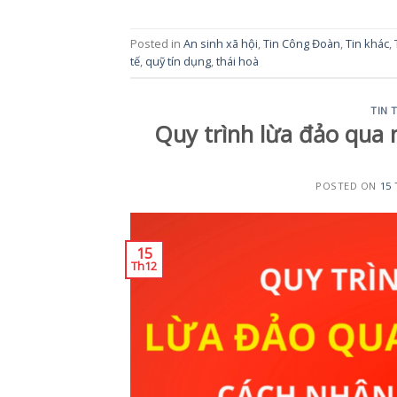
Posted in
An sinh xã hội
,
Tin Công Đoàn
,
Tin khác
,
tế
,
quỹ tín dụng
,
thái hoà
TIN 
Quy trình lừa đảo qua
POSTED ON
15 
15
Th12