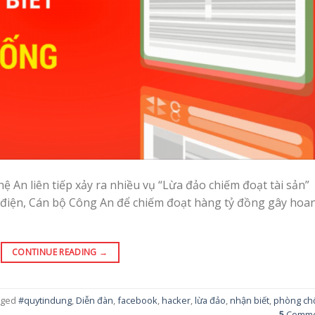
ệ An liên tiếp xảy ra nhiều vụ “Lừa đảo chiếm đoạt tài sản”
điện, Cán bộ Công An để chiếm đoạt hàng tỷ đồng gây hoa
CONTINUE READING
→
gged
#quytindung
,
Diễn đàn
,
facebook
,
hacker
,
lừa đảo
,
nhận biết
,
phòng ch
5
Comme