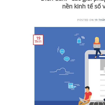
nền kinh tế số 
POSTED ON
19 THÁ
19
Th11