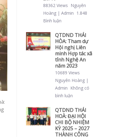
88362 Views
Nguyên
Hoàng | Admin
1.848
Bình luận
QTDND THÁI
HÒA: Tham dự
Hội nghị Liên
minh Hợp tác xã
tỉnh Nghệ An
năm 2023
10689 Views
Nguyên Hoàng |
Admin
Không có
bình luận
bà:
ng
QTDND THÁI
HOÀ: ĐẠI HỘI
CHI BỘ NHIỆM
KỲ 2025 – 2027
THÀNH CÔNG