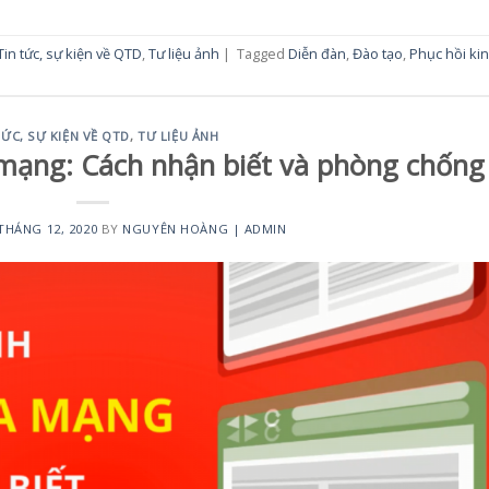
Tin tức, sự kiện về QTD
,
Tư liệu ảnh
|
Tagged
Diễn đàn
,
Đào tạo
,
Phục hồi ki
TỨC, SỰ KIỆN VỀ QTD
,
TƯ LIỆU ẢNH
 mạng: Cách nhận biết và phòng chống
THÁNG 12, 2020
BY
NGUYÊN HOÀNG | ADMIN