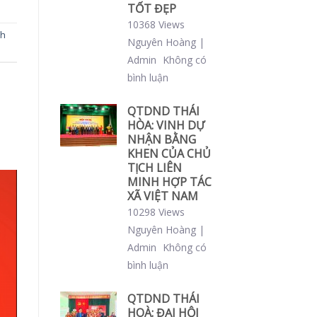
TỐT ĐẸP
10368 Views
nh
Nguyên Hoàng |
Admin
Không có
bình luận
QTDND THÁI
HÒA: VINH DỰ
NHẬN BẰNG
KHEN CỦA CHỦ
TỊCH LIÊN
MINH HỢP TÁC
XÃ VIỆT NAM
10298 Views
Nguyên Hoàng |
Admin
Không có
bình luận
QTDND THÁI
HOÀ: ĐẠI HỘI