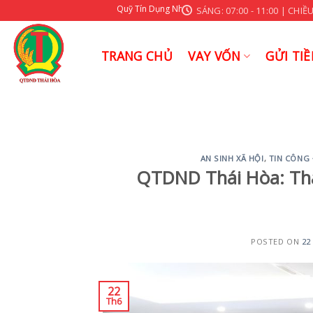
Skip
Quỹ Tín Dụng Nhân Dân Thái Hoà Xin Kính Chào Quý Khách
SÁNG: 07:00 - 11:00 | CHIỀU:
to
content
TRANG CHỦ
VAY VỐN
GỬI TIỀ
AN SINH XÃ HỘI
,
TIN CÔNG
QTDND Thái Hòa: Tha
POSTED ON
22
22
Th6