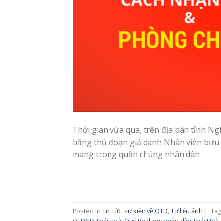
Thời gian vừa qua, trên địa bàn tỉnh Ngh
bằng thủ đoạn giả danh Nhân viên bưu 
mang trong quần chúng nhân dân
Posted in
Tin tức, sự kiện về QTD
,
Tư liệu ảnh
|
Ta
QTDND Thái Hoà
,
Quỹ tín dụng nhân dân Thái Hoà