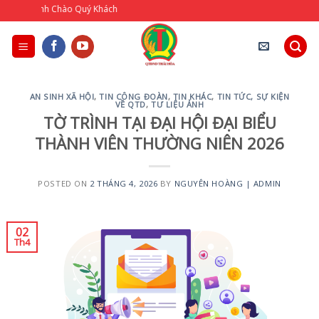
Skip
 Chào Quý Khách
to
content
AN SINH XÃ HỘI
,
TIN CÔNG ĐOÀN
,
TIN KHÁC
,
TIN TỨC, SỰ KIỆN
VỀ QTD
,
TƯ LIỆU ẢNH
TỜ TRÌNH TẠI ĐẠI HỘI ĐẠI BIỂU
THÀNH VIÊN THƯỜNG NIÊN 2026
POSTED ON
2 THÁNG 4, 2026
BY
NGUYÊN HOÀNG | ADMIN
02
Th4