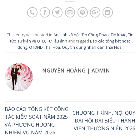
This entry was posted in
An sinh xã hội
,
Tin Công Đoàn
,
Tin khác
,
Tin
tức, sự kiện về QTD
,
Tư liệu ảnh
and tagged
Báo cáo tổng kết hoạt
động
,
QTDND Thái Hoà
,
Quỹ tín dụng nhân dân Thái Hoà
.
NGUYÊN HOÀNG | ADMIN
BÁO CÁO TỔNG KẾT CÔNG
CHƯƠNG TRÌNH, NỘI QUY
TÁC KIỂM SOÁT NĂM 2025
ĐẠI HỘI ĐẠI BIỂU THÀNH
VÀ PHƯƠNG HƯỚNG
VIÊN THƯỜNG NIÊN 2026
NHIỆM VỤ NĂM 2026