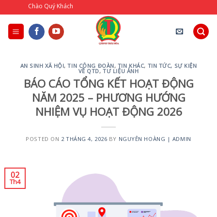
Skip
Quỹ Tín Dụ
to
content
AN SINH XÃ HỘI
,
TIN CÔNG ĐOÀN
,
TIN KHÁC
,
TIN TỨC, SỰ KIỆN
VỀ QTD
,
TƯ LIỆU ẢNH
BÁO CÁO TỔNG KẾT HOẠT ĐỘNG
NĂM 2025 – PHƯƠNG HƯỚNG
NHIỆM VỤ HOẠT ĐỘNG 2026
POSTED ON
2 THÁNG 4, 2026
BY
NGUYÊN HOÀNG | ADMIN
02
Th4