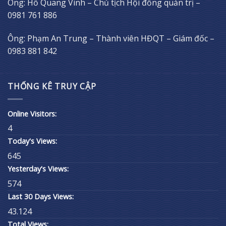
Ông: Hồ Quang Vinh – Chủ tịch Hội đồng quản trị –
0981 761 886
Ông: Phạm An Trung – Thành viên HĐQT – Giám đốc –
0983 881 842
THỐNG KÊ TRUY CẬP
Online Visitors:
4
Today's Views:
645
Yesterday's Views:
574
Last 30 Days Views:
43.124
Total Views: