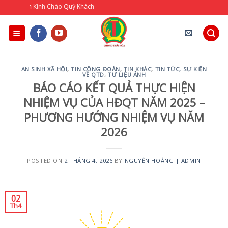
Skip
 Kính Chào Quý Khách
to
content
AN SINH XÃ HỘI
,
TIN CÔNG ĐOÀN
,
TIN KHÁC
,
TIN TỨC, SỰ KIỆN
VỀ QTD
,
TƯ LIỆU ẢNH
BÁO CÁO KẾT QUẢ THỰC HIỆN
NHIỆM VỤ CỦA HĐQT NĂM 2025 –
PHƯƠNG HƯỚNG NHIỆM VỤ NĂM
2026
POSTED ON
2 THÁNG 4, 2026
BY
NGUYÊN HOÀNG | ADMIN
02
Th4