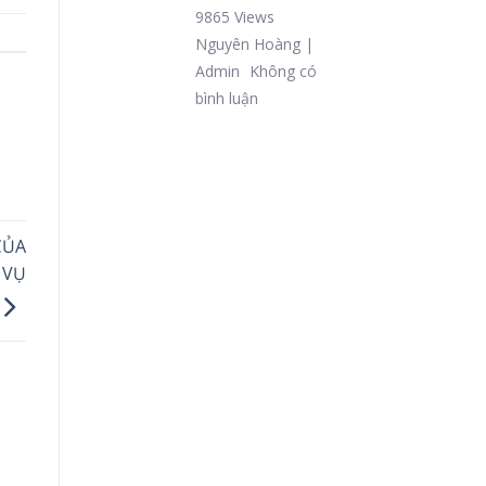
9865 Views
Nguyên Hoàng |
Admin
Không có
bình luận
CỦA
 VỤ