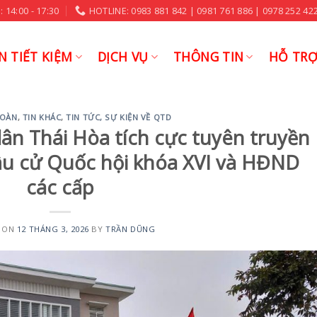
 14:00 - 17:30
HOTLINE: 0983 881 842 | 0981 761 886 | 0978 252 422
N TIẾT KIỆM
DỊCH VỤ
THÔNG TIN
HỖ TR
ĐOÀN
,
TIN KHÁC
,
TIN TỨC, SỰ KIỆN VỀ QTD
ân Thái Hòa tích cực tuyên truyền
u cử Quốc hội khóa XVI và HĐND
các cấp
 ON
12 THÁNG 3, 2026
BY
TRẦN DŨNG