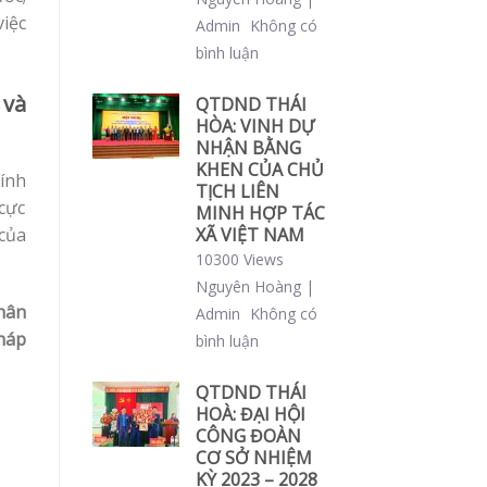
iệc
Admin
Không có
bình luận
 và
QTDND THÁI
HÒA: VINH DỰ
NHẬN BẰNG
KHEN CỦA CHỦ
ính
TỊCH LIÊN
 cực
MINH HỢP TÁC
XÃ VIỆT NAM
 của
10300 Views
Nguyên Hoàng |
hân
Admin
Không có
háp
bình luận
QTDND THÁI
HOÀ: ĐẠI HỘI
CÔNG ĐOÀN
CƠ SỞ NHIỆM
KỲ 2023 – 2028