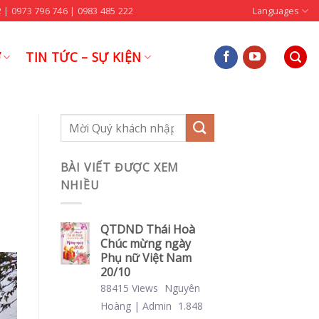
 | 0973 796 746 | 0983 485 222
Languages
Ợ
TIN TỨC – SỰ KIỆN
BÀI VIẾT ĐƯỢC XEM
NHIỀU
QTDND Thái Hoà
Chúc mừng ngày
Phụ nữ Việt Nam
20/10
88415 Views
Nguyên
Hoàng | Admin
1.848