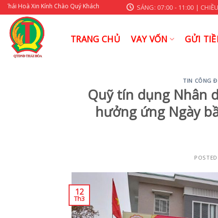
Skip
oà Xin Kính Chào Quý Khách
SÁNG: 07:00 - 11:00 | CHIỀU:
to
content
TRANG CHỦ
VAY VỐN
GỬI TIỀ
TIN CÔNG 
Quỹ tín dụng Nhân d
hưởng ứng Ngày bầ
POSTED
12
Th3