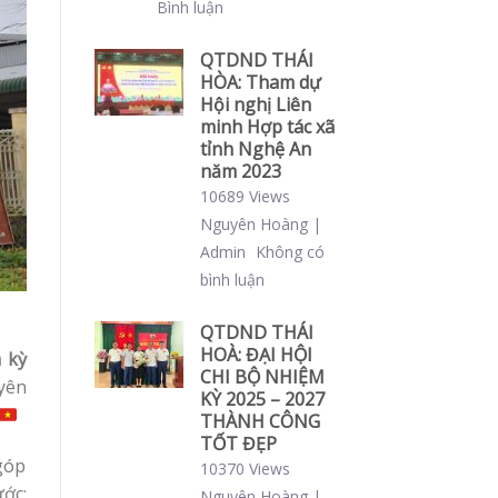
Bình luận
QTDND THÁI
HÒA: Tham dự
Hội nghị Liên
minh Hợp tác xã
tỉnh Nghệ An
năm 2023
10689 Views
Nguyên Hoàng |
Admin
Không có
bình luận
QTDND THÁI
HOÀ: ĐẠI HỘI
 kỳ
CHI BỘ NHIỆM
yên
KỲ 2025 – 2027
THÀNH CÔNG
TỐT ĐẸP
góp
10370 Views
ước;
Nguyên Hoàng |