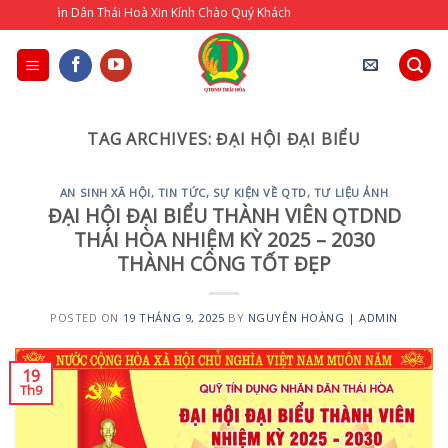
Skip
g Nhân Dân Thái Hoà Xin Kính Chào Quý Khách
to
content
TAG ARCHIVES:
ĐẠI HỘI ĐẠI BIỂU
AN SINH XÃ HỘI
,
TIN TỨC, SỰ KIỆN VỀ QTD
,
TƯ LIỆU ẢNH
ĐẠI HỘI ĐẠI BIỂU THÀNH VIÊN QTDND
THÁI HÒA NHIỆM KỲ 2025 – 2030
THÀNH CÔNG TỐT ĐẸP
POSTED ON
19 THÁNG 9, 2025
BY
NGUYÊN HOÀNG | ADMIN
19
Th9