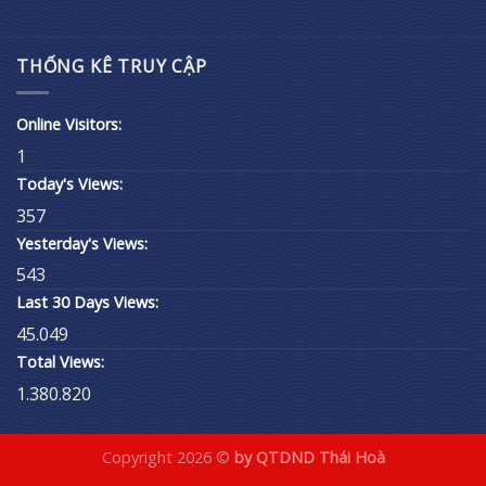
THỐNG KÊ TRUY CẬP
Online Visitors:
1
Today's Views:
357
Yesterday's Views:
543
Last 30 Days Views:
45.049
Total Views:
1.380.820
Copyright 2026 ©
by QTDND Thái Hoà