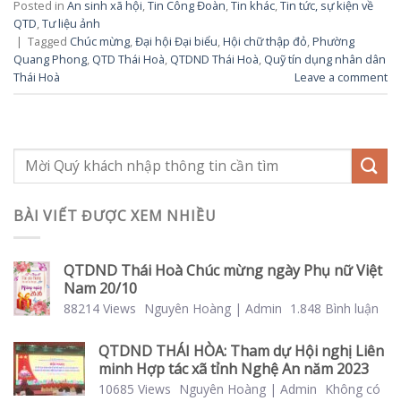
Posted in
An sinh xã hội
,
Tin Công Đoàn
,
Tin khác
,
Tin tức, sự kiện về
QTD
,
Tư liệu ảnh
|
Tagged
Chúc mừng
,
Đại hội Đại biểu
,
Hội chữ thập đỏ
,
Phường
Quang Phong
,
QTD Thái Hoà
,
QTDND Thái Hoà
,
Quỹ tín dụng nhân dân
Thái Hoà
Leave a comment
BÀI VIẾT ĐƯỢC XEM NHIỀU
QTDND Thái Hoà Chúc mừng ngày Phụ nữ Việt
Nam 20/10
88214 Views
Nguyên Hoàng | Admin
1.848 Bình luận
QTDND THÁI HÒA: Tham dự Hội nghị Liên
minh Hợp tác xã tỉnh Nghệ An năm 2023
10685 Views
Nguyên Hoàng | Admin
Không có