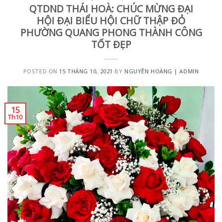
QTDND THÁI HOÀ: CHÚC MỪNG ĐẠI
HỘI ĐẠI BIỂU HỘI CHỮ THẬP ĐỎ
PHƯỜNG QUANG PHONG THÀNH CÔNG
TỐT ĐẸP
POSTED ON
15 THÁNG 10, 2021
BY
NGUYÊN HOÀNG | ADMIN
15
Th10