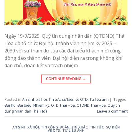
Ngày 19/9/2025, Quỹ tín dụng nhân dân (QTDND) Thái
Hòa đã tổ chức Đại hội thành viên nhiệm kỳ 2025 –
2030 với sự tham dự của các đại biểu khách mời cùng
đông đảo thành viên. Đại hội diễn ra trong không khí
dân chủ, đoàn kết và trách nhiệm.
CONTINUE READING
→
Posted in
An sinh xã hội
,
Tin tức, sự kiện về QTD
,
Tư liệu ảnh
|
Tagged
Đại hội Đại biểu
,
Nhiệm kỳ
,
QTD Thái Hoà
,
QTDND Thái Hoà
,
Quỹ tín
dụng nhân dân Thái Hoà
Leave a comment
AN SINH XÃ HỘI
,
TIN CÔNG ĐOÀN
,
TIN KHÁC
,
TIN TỨC, SỰ KIỆN
VỀ QTD
,
TƯ LIỆU ẢNH