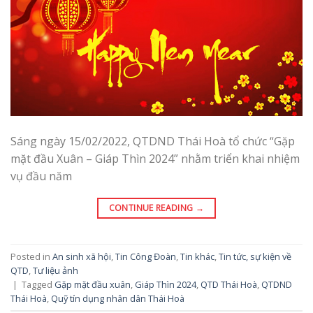
Sáng ngày 15/02/2022, QTDND Thái Hoà tổ chức “Gặp
mặt đầu Xuân – Giáp Thìn 2024” nhằm triển khai nhiệm
vụ đầu năm
CONTINUE READING
→
Posted in
An sinh xã hội
,
Tin Công Đoàn
,
Tin khác
,
Tin tức, sự kiện về
QTD
,
Tư liệu ảnh
|
Tagged
Gặp mặt đầu xuân
,
Giáp Thìn 2024
,
QTD Thái Hoà
,
QTDND
Thái Hoà
,
Quỹ tín dụng nhân dân Thái Hoà