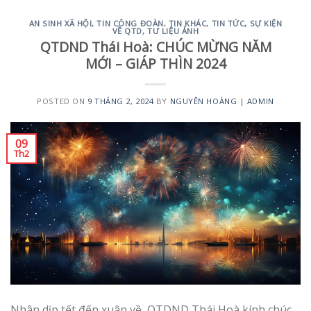
AN SINH XÃ HỘI
,
TIN CÔNG ĐOÀN
,
TIN KHÁC
,
TIN TỨC, SỰ KIỆN
VỀ QTD
,
TƯ LIỆU ẢNH
QTDND Thái Hoà: CHÚC MỪNG NĂM
MỚI – GIÁP THÌN 2024
POSTED ON
9 THÁNG 2, 2024
BY
NGUYÊN HOÀNG | ADMIN
09
Th2
Nhân dịp tết đến xuân về, QTDND Thái Hoà kính chúc