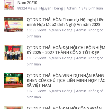
Nam 20/10
88324 Views
Nguyên Hoàng | Admin
1.848 Bình luận
QTDND THÁI HÒA: Tham dự Hội nghị Liên
minh Hợp tác xã tỉnh Nghệ An năm 2023
10689 Views
Nguyên Hoàng | Admin
Không có
bình luận
QTDND THÁI HOÀ: ĐẠI HỘI CHI BỘ NHIỆM
KỲ 2025 – 2027 THÀNH CÔNG TỐT ĐẸP
10367 Views
Nguyên Hoàng | Admin
Không có
bình luận
QTDND THÁI HÒA: VINH DỰ NHẬN BẰNG
KHEN CỦA CHỦ TỊCH LIÊN MINH HỢP TÁC
XÃ VIỆT NAM
10298 Views
Nguyên Hoàng | Admin
Không có
bình luận
QTDND THÁI HOÀ: ĐẠI HỘI CÔNG ĐOÀN