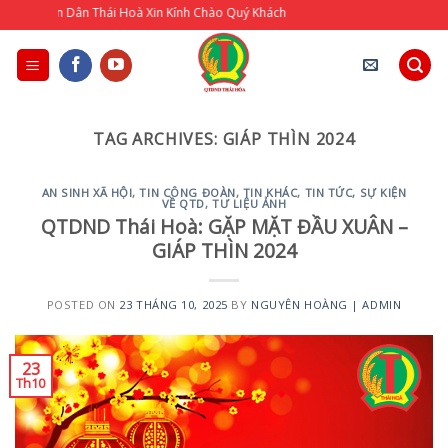
Skip
g Nhân Dân Thái Hoà Xin Kính Chào Quý Khách
to
content
TAG ARCHIVES:
GIÁP THÌN 2024
AN SINH XÃ HỘI
,
TIN CÔNG ĐOÀN
,
TIN KHÁC
,
TIN TỨC, SỰ KIỆN
VỀ QTD
,
TƯ LIỆU ẢNH
QTDND Thái Hoà: GẶP MẶT ĐẦU XUÂN –
GIÁP THÌN 2024
POSTED ON
23 THÁNG 10, 2025
BY
NGUYÊN HOÀNG | ADMIN
23
Th10