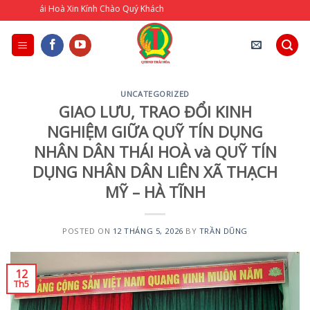
Skip
i Hoà Xin Kính Chào Quý Khách
to
content
UNCATEGORIZED
GIAO LƯU, TRAO ĐỔI KINH
NGHIỆM GIỮA QUỸ TÍN DỤNG
NHÂN DÂN THÁI HOÀ và QUỸ TÍN
DỤNG NHÂN DÂN LIÊN XÃ THẠCH
MỸ – HÀ TĨNH
POSTED ON
12 THÁNG 5, 2026
BY
TRẦN DŨNG
12
Th5