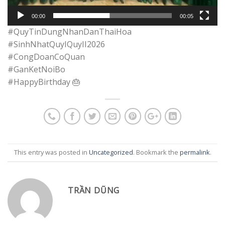
00:00
00:05
#QuyTinDungNhanDanThaiHoa
#SinhNhatQuyIQuyII2026
#CongDoanCoQuan
#GanKetNoiBo
#HappyBirthday 🎂
This entry was posted in
Uncategorized
. Bookmark the
permalink
.
TRẦN DŨNG