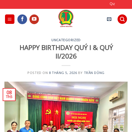
Skip
Quỹ Tín Dụng Nhân Dân Thá
to
content
UNCATEGORIZED
HAPPY BIRTHDAY QUÝ I & QUÝ
II/2026
POSTED ON
8 THÁNG 5, 2026
BY
TRẦN DŨNG
08
Th5