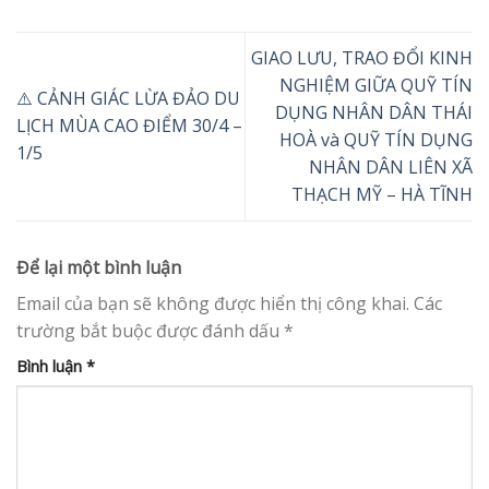
GIAO LƯU, TRAO ĐỔI KINH
NGHIỆM GIỮA QUỸ TÍN
⚠️ CẢNH GIÁC LỪA ĐẢO DU
DỤNG NHÂN DÂN THÁI
LỊCH MÙA CAO ĐIỂM 30/4 –
HOÀ và QUỸ TÍN DỤNG
1/5
NHÂN DÂN LIÊN XÃ
THẠCH MỸ – HÀ TĨNH
Để lại một bình luận
Email của bạn sẽ không được hiển thị công khai.
Các
trường bắt buộc được đánh dấu
*
Bình luận
*